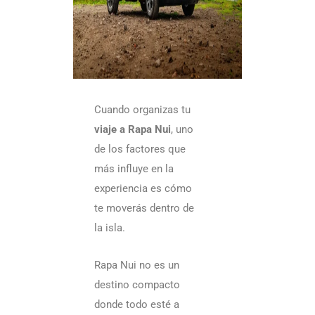
y
có
vis
Cuando organizas tu
Via
viaje a Rapa Nui
, uno
a
de los factores que
Ra
más influye en la
Nui
experiencia es cómo
en
te moverás dentro de
la isla.
par
rut
Rapa Nui no es un
ro
destino compacto
pa
donde todo esté a