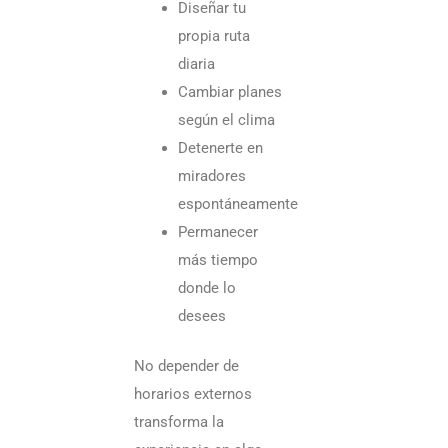
dur
Diseñar tu
propia ruta
el
diaria
añ
Cambiar planes
según el clima
Detenerte en
Req
miradores
pa
espontáneamente
via
Permanecer
a
más tiempo
donde lo
Ra
desees
Nui
to
No depender de
lo
horarios externos
qu
transforma la