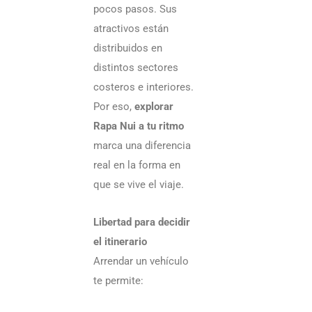
rec
pocos pasos. Sus
en
atractivos están
distribuidos en
au
distintos sectores
costeros e interiores.
Por eso,
explorar
Ti
Rapa Nui a tu ritmo
en
marca una diferencia
Ra
real en la forma en
Nui
que se vive el viaje.
por
Libertad para decidir
me
el itinerario
qu
Arrendar un vehículo
cli
te permite:
esp