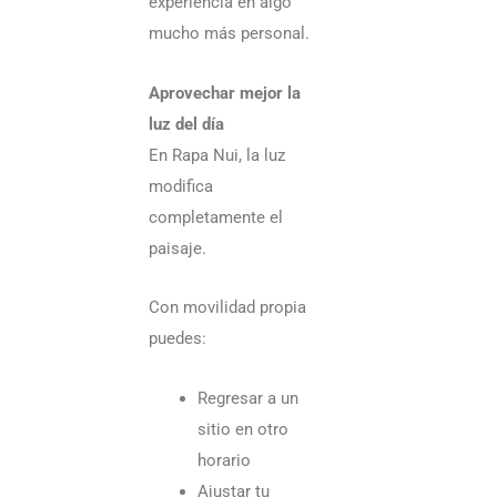
experiencia en algo
de
mucho más personal.
con
Aprovechar mejor la
luz del día
En Rapa Nui, la luz
modifica
completamente el
paisaje.
Con movilidad propia
puedes:
Regresar a un
sitio en otro
horario
Ajustar tu