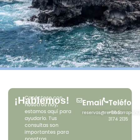
Conéctese con
¡Hablemos!
Email
Teléfon
nosotros hoy,
estamos aquí para
reservas@rentacarrapanu
+56 9
ayudarlo. Tus
3174 2135
consultas son
importantes para
nosotros.