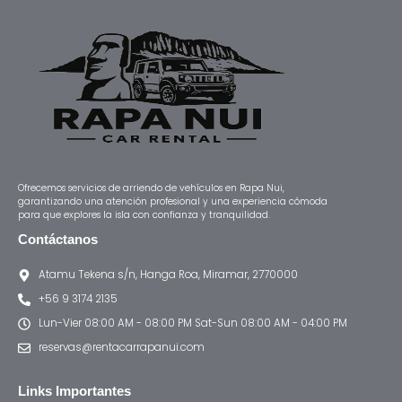
Ofrecemos servicios de arriendo de vehículos en Rapa Nui,
garantizando una atención profesional y una experiencia cómoda
para que explores la isla con confianza y tranquilidad.
Contáctanos
Atamu Tekena s/n, Hanga Roa, Miramar, 2770000
+56 9 3174 2135
Lun-Vier 08:00 AM - 08:00 PM Sat-Sun 08:00 AM - 04:00 PM
reservas@rentacarrapanui.com
Links Importantes