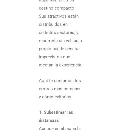
Rapa Nui no es un
pa
destino compacto.
rec
Sus atractivos están
en
distribuidos en
distintos sectores, y
au
recorrerla sin vehículo
propio puede generar
imprevistos que
Ti
afectan la experiencia.
en
Ra
Aquí te contamos los
Nui
errores más comunes
y cómo evitarlos.
por
me
1. Subestimar las
qu
distancias
cli
Aunque en el mapa la