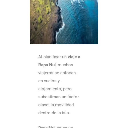
isla
y
có
vis
Al planificar un
viaje a
Via
Rapa Nui
, muchos
a
viajeros se enfocan
Ra
en vuelos y
Nui
alojamiento, pero
en
subestiman un factor
clave: la movilidad
par
dentro de la isla.
rut
ro