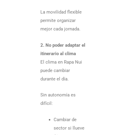
qu
La movilidad flexible
de
permite organizar
con
mejor cada jornada.
2. No poder adaptar el
itinerario al clima
El clima en Rapa Nui
puede cambiar
durante el día.
Sin autonomía es
difícil:
Cambiar de
sector si llueve