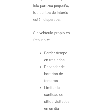
esp
isla parezca pequeña,
dur
los puntos de interés
están dispersos.
el
añ
Sin vehículo propio es
frecuente:
Req
Perder tiempo
pa
en traslados
via
Depender de
horarios de
a
terceros
Ra
Limitar la
Nui
cantidad de
to
sitios visitados
lo
en un día